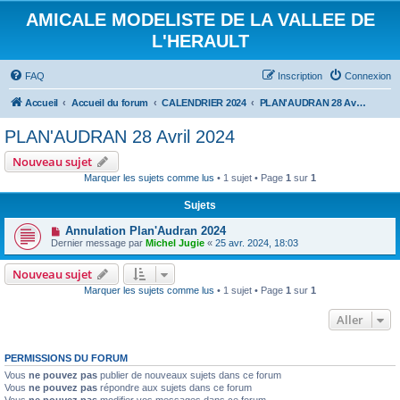
AMICALE MODELISTE DE LA VALLEE DE
L'HERAULT
FAQ
Inscription
Connexion
Accueil
Accueil du forum
CALENDRIER 2024
PLAN'AUDRAN 28 Avril 2024
PLAN'AUDRAN 28 Avril 2024
Nouveau sujet
Marquer les sujets comme lus
• 1 sujet • Page
1
sur
1
Sujets
Annulation Plan'Audran 2024
Dernier message par
Michel Jugie
«
25 avr. 2024, 18:03
Nouveau sujet
Marquer les sujets comme lus
• 1 sujet • Page
1
sur
1
Aller
PERMISSIONS DU FORUM
Vous
ne pouvez pas
publier de nouveaux sujets dans ce forum
Vous
ne pouvez pas
répondre aux sujets dans ce forum