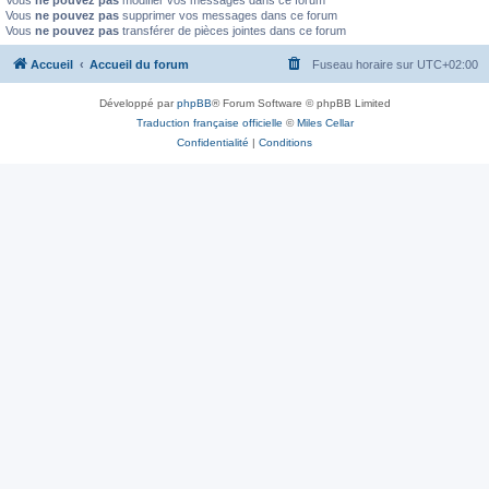
Vous
ne pouvez pas
modifier vos messages dans ce forum
Vous
ne pouvez pas
supprimer vos messages dans ce forum
Vous
ne pouvez pas
transférer de pièces jointes dans ce forum
Accueil
Accueil du forum
Fuseau horaire sur
UTC+02:00
Développé par
phpBB
® Forum Software © phpBB Limited
Traduction française officielle
©
Miles Cellar
Confidentialité
|
Conditions