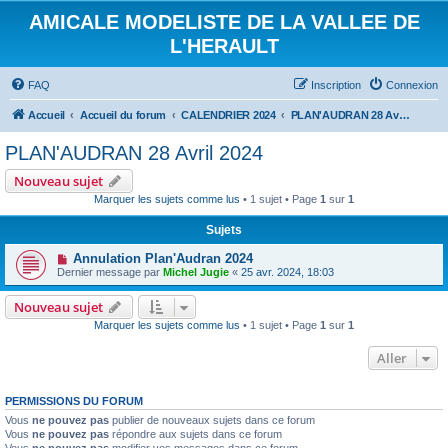
AMICALE MODELISTE DE LA VALLEE DE
L'HERAULT
FAQ
Inscription
Connexion
Accueil
Accueil du forum
CALENDRIER 2024
PLAN'AUDRAN 28 Avril 2024
PLAN'AUDRAN 28 Avril 2024
Nouveau sujet
Marquer les sujets comme lus
• 1 sujet • Page
1
sur
1
Sujets
Annulation Plan'Audran 2024
Dernier message par
Michel Jugie
«
25 avr. 2024, 18:03
Nouveau sujet
Marquer les sujets comme lus
• 1 sujet • Page
1
sur
1
Aller
PERMISSIONS DU FORUM
Vous
ne pouvez pas
publier de nouveaux sujets dans ce forum
Vous
ne pouvez pas
répondre aux sujets dans ce forum