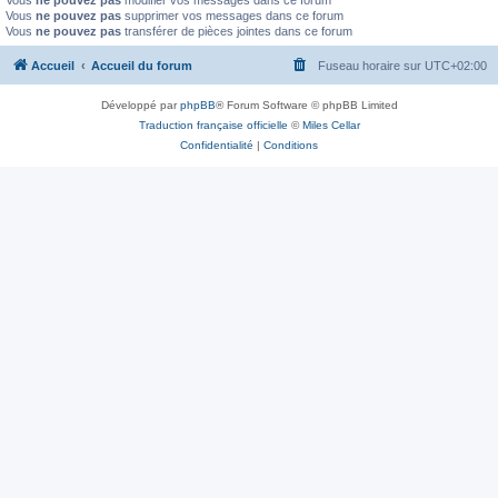
Vous
ne pouvez pas
modifier vos messages dans ce forum
Vous
ne pouvez pas
supprimer vos messages dans ce forum
Vous
ne pouvez pas
transférer de pièces jointes dans ce forum
Accueil
Accueil du forum
Fuseau horaire sur
UTC+02:00
Développé par
phpBB
® Forum Software © phpBB Limited
Traduction française officielle
©
Miles Cellar
Confidentialité
|
Conditions