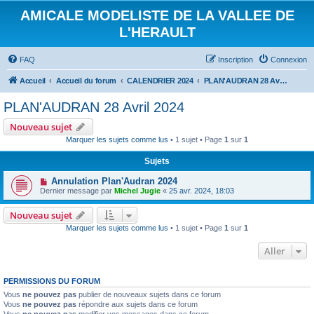
AMICALE MODELISTE DE LA VALLEE DE
L'HERAULT
FAQ
Inscription
Connexion
Accueil
Accueil du forum
CALENDRIER 2024
PLAN'AUDRAN 28 Avril 2024
PLAN'AUDRAN 28 Avril 2024
Nouveau sujet
Marquer les sujets comme lus
• 1 sujet • Page
1
sur
1
Sujets
Annulation Plan'Audran 2024
Dernier message par
Michel Jugie
«
25 avr. 2024, 18:03
Nouveau sujet
Marquer les sujets comme lus
• 1 sujet • Page
1
sur
1
Aller
PERMISSIONS DU FORUM
Vous
ne pouvez pas
publier de nouveaux sujets dans ce forum
Vous
ne pouvez pas
répondre aux sujets dans ce forum