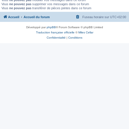
Vous
ne pouvez pas
modifier vos messages dans ce forum
Vous
ne pouvez pas
supprimer vos messages dans ce forum
Vous
ne pouvez pas
transférer de pièces jointes dans ce forum
Accueil
Accueil du forum
Fuseau horaire sur
UTC+02:00
Développé par
phpBB
® Forum Software © phpBB Limited
Traduction française officielle
©
Miles Cellar
Confidentialité
|
Conditions