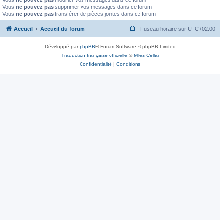
Vous
ne pouvez pas
modifier vos messages dans ce forum
Vous
ne pouvez pas
supprimer vos messages dans ce forum
Vous
ne pouvez pas
transférer de pièces jointes dans ce forum
Accueil
Accueil du forum
Fuseau horaire sur
UTC+02:00
Développé par
phpBB
® Forum Software © phpBB Limited
Traduction française officielle
©
Miles Cellar
Confidentialité
|
Conditions