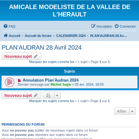
AMICALE MODELISTE DE LA VALLEE DE
L'HERAULT
FAQ
Inscription
Connexion
Accueil
Accueil du forum
CALENDRIER 2024
PLAN'AUDRAN 28 Avril 2024
PLAN'AUDRAN 28 Avril 2024
Nouveau sujet
Marquer les sujets comme lus
• 1 sujet • Page
1
sur
1
Sujets
Annulation Plan'Audran 2024
Dernier message par
Michel Jugie
«
25 avr. 2024, 18:03
Nouveau sujet
Marquer les sujets comme lus
• 1 sujet • Page
1
sur
1
Aller
PERMISSIONS DU FORUM
Vous
ne pouvez pas
publier de nouveaux sujets dans ce forum
Vous
ne pouvez pas
répondre aux sujets dans ce forum