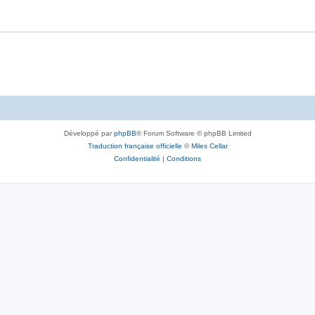
Développé par
phpBB
® Forum Software © phpBB Limited
Traduction française officielle
©
Miles Cellar
Confidentialité
|
Conditions