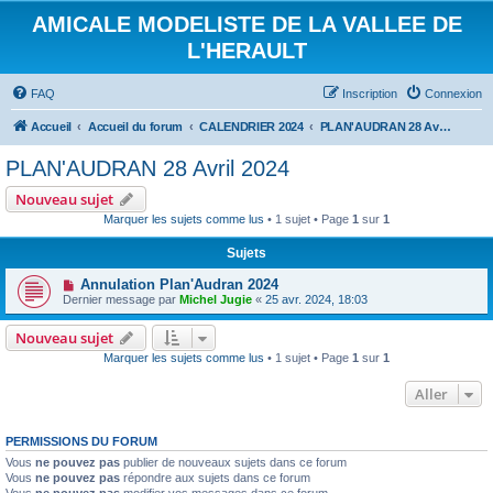
AMICALE MODELISTE DE LA VALLEE DE
L'HERAULT
FAQ
Inscription
Connexion
Accueil
Accueil du forum
CALENDRIER 2024
PLAN'AUDRAN 28 Avril 2024
PLAN'AUDRAN 28 Avril 2024
Nouveau sujet
Marquer les sujets comme lus
• 1 sujet • Page
1
sur
1
Sujets
Annulation Plan'Audran 2024
Dernier message par
Michel Jugie
«
25 avr. 2024, 18:03
Nouveau sujet
Marquer les sujets comme lus
• 1 sujet • Page
1
sur
1
Aller
PERMISSIONS DU FORUM
Vous
ne pouvez pas
publier de nouveaux sujets dans ce forum
Vous
ne pouvez pas
répondre aux sujets dans ce forum