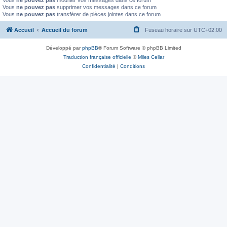
Vous
ne pouvez pas
modifier vos messages dans ce forum
Vous
ne pouvez pas
supprimer vos messages dans ce forum
Vous
ne pouvez pas
transférer de pièces jointes dans ce forum
Accueil
Accueil du forum
Fuseau horaire sur
UTC+02:00
Développé par
phpBB
® Forum Software © phpBB Limited
Traduction française officielle
©
Miles Cellar
Confidentialité
|
Conditions