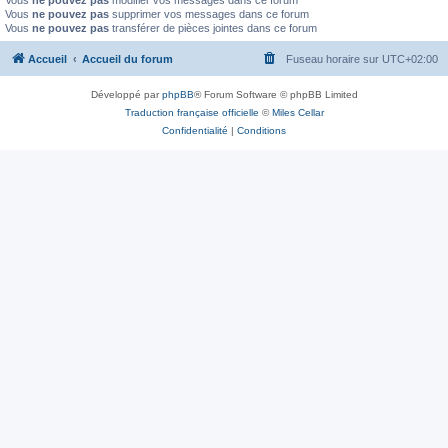
Vous
ne pouvez pas
modifier vos messages dans ce forum
Vous
ne pouvez pas
supprimer vos messages dans ce forum
Vous
ne pouvez pas
transférer de pièces jointes dans ce forum
Accueil
Accueil du forum
Fuseau horaire sur
UTC+02:00
Développé par
phpBB
® Forum Software © phpBB Limited
Traduction française officielle
©
Miles Cellar
Confidentialité
|
Conditions