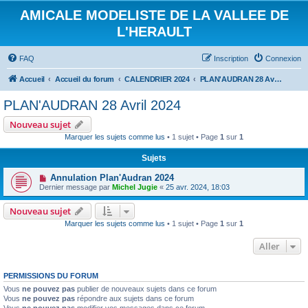
AMICALE MODELISTE DE LA VALLEE DE
L'HERAULT
FAQ
Inscription
Connexion
Accueil
Accueil du forum
CALENDRIER 2024
PLAN'AUDRAN 28 Avril 2024
PLAN'AUDRAN 28 Avril 2024
Nouveau sujet
Marquer les sujets comme lus
• 1 sujet • Page
1
sur
1
Sujets
Annulation Plan'Audran 2024
Dernier message par
Michel Jugie
«
25 avr. 2024, 18:03
Nouveau sujet
Marquer les sujets comme lus
• 1 sujet • Page
1
sur
1
Aller
PERMISSIONS DU FORUM
Vous
ne pouvez pas
publier de nouveaux sujets dans ce forum
Vous
ne pouvez pas
répondre aux sujets dans ce forum