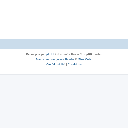
Développé par
phpBB
® Forum Software © phpBB Limited
Traduction française officielle
©
Miles Cellar
Confidentialité
|
Conditions