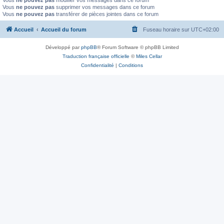
Vous
ne pouvez pas
modifier vos messages dans ce forum
Vous
ne pouvez pas
supprimer vos messages dans ce forum
Vous
ne pouvez pas
transférer de pièces jointes dans ce forum
Accueil
Accueil du forum
Fuseau horaire sur
UTC+02:00
Développé par
phpBB
® Forum Software © phpBB Limited
Traduction française officielle
©
Miles Cellar
Confidentialité
|
Conditions