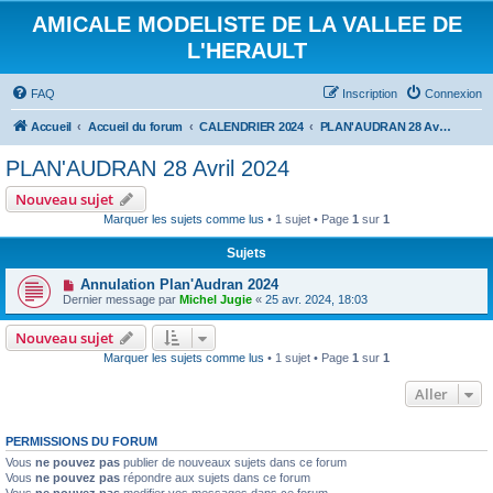
AMICALE MODELISTE DE LA VALLEE DE
L'HERAULT
FAQ
Inscription
Connexion
Accueil
Accueil du forum
CALENDRIER 2024
PLAN'AUDRAN 28 Avril 2024
PLAN'AUDRAN 28 Avril 2024
Nouveau sujet
Marquer les sujets comme lus
• 1 sujet • Page
1
sur
1
Sujets
Annulation Plan'Audran 2024
Dernier message par
Michel Jugie
«
25 avr. 2024, 18:03
Nouveau sujet
Marquer les sujets comme lus
• 1 sujet • Page
1
sur
1
Aller
PERMISSIONS DU FORUM
Vous
ne pouvez pas
publier de nouveaux sujets dans ce forum
Vous
ne pouvez pas
répondre aux sujets dans ce forum