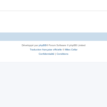
Développé par
phpBB
® Forum Software © phpBB Limited
Traduction française officielle
©
Miles Cellar
Confidentialité
|
Conditions