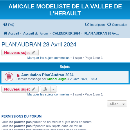
AMICALE MODELISTE DE LA VALLEE DE
L'HERAULT
FAQ
Inscription
Connexion
Accueil
Accueil du forum
CALENDRIER 2024
PLAN'AUDRAN 28 Avril 2024
PLAN'AUDRAN 28 Avril 2024
Nouveau sujet
Marquer les sujets comme lus
• 1 sujet • Page
1
sur
1
Sujets
Annulation Plan'Audran 2024
Dernier message par
Michel Jugie
«
25 avr. 2024, 18:03
Nouveau sujet
Marquer les sujets comme lus
• 1 sujet • Page
1
sur
1
Aller
PERMISSIONS DU FORUM
Vous
ne pouvez pas
publier de nouveaux sujets dans ce forum
Vous
ne pouvez pas
répondre aux sujets dans ce forum