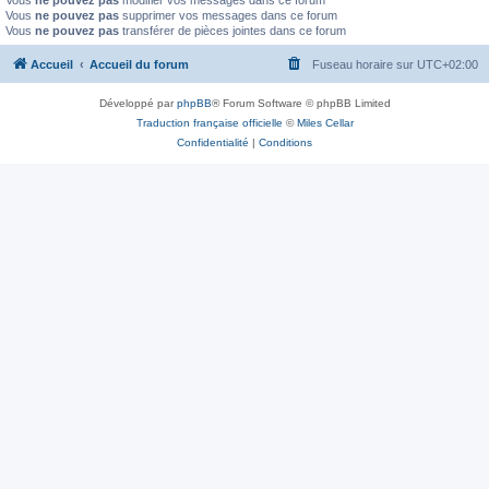
Vous
ne pouvez pas
modifier vos messages dans ce forum
Vous
ne pouvez pas
supprimer vos messages dans ce forum
Vous
ne pouvez pas
transférer de pièces jointes dans ce forum
Accueil
Accueil du forum
Fuseau horaire sur
UTC+02:00
Développé par
phpBB
® Forum Software © phpBB Limited
Traduction française officielle
©
Miles Cellar
Confidentialité
|
Conditions