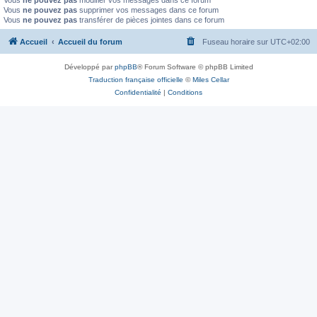
Vous
ne pouvez pas
modifier vos messages dans ce forum
Vous
ne pouvez pas
supprimer vos messages dans ce forum
Vous
ne pouvez pas
transférer de pièces jointes dans ce forum
Accueil
Accueil du forum
Fuseau horaire sur
UTC+02:00
Développé par
phpBB
® Forum Software © phpBB Limited
Traduction française officielle
©
Miles Cellar
Confidentialité
|
Conditions