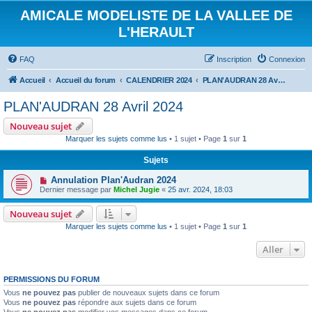
AMICALE MODELISTE DE LA VALLEE DE
L'HERAULT
FAQ
Inscription
Connexion
Accueil
Accueil du forum
CALENDRIER 2024
PLAN'AUDRAN 28 Avril 2024
PLAN'AUDRAN 28 Avril 2024
Nouveau sujet
Marquer les sujets comme lus
• 1 sujet • Page
1
sur
1
Sujets
Annulation Plan'Audran 2024
Dernier message par
Michel Jugie
«
25 avr. 2024, 18:03
Nouveau sujet
Marquer les sujets comme lus
• 1 sujet • Page
1
sur
1
Aller
PERMISSIONS DU FORUM
Vous
ne pouvez pas
publier de nouveaux sujets dans ce forum
Vous
ne pouvez pas
répondre aux sujets dans ce forum