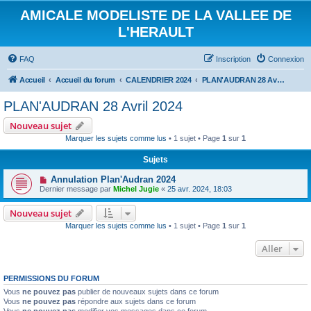
AMICALE MODELISTE DE LA VALLEE DE
L'HERAULT
FAQ
Inscription
Connexion
Accueil
Accueil du forum
CALENDRIER 2024
PLAN'AUDRAN 28 Avril 2024
PLAN'AUDRAN 28 Avril 2024
Nouveau sujet
Marquer les sujets comme lus
• 1 sujet • Page
1
sur
1
Sujets
Annulation Plan'Audran 2024
Dernier message par
Michel Jugie
«
25 avr. 2024, 18:03
Nouveau sujet
Marquer les sujets comme lus
• 1 sujet • Page
1
sur
1
Aller
PERMISSIONS DU FORUM
Vous
ne pouvez pas
publier de nouveaux sujets dans ce forum
Vous
ne pouvez pas
répondre aux sujets dans ce forum