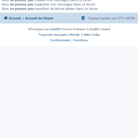
Vous
ne pouvez pas
modifier vos messages dans ce forum
Vous
ne pouvez pas
supprimer vos messages dans ce forum
Vous
ne pouvez pas
transférer de pièces jointes dans ce forum
Accueil
Accueil du forum
Fuseau horaire sur
UTC+02:00
Développé par
phpBB
® Forum Software © phpBB Limited
Traduction française officielle
©
Miles Cellar
Confidentialité
|
Conditions