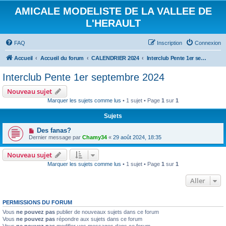
AMICALE MODELISTE DE LA VALLEE DE
L'HERAULT
FAQ
Inscription
Connexion
Accueil
Accueil du forum
CALENDRIER 2024
Interclub Pente 1er septembre 2024
Interclub Pente 1er septembre 2024
Nouveau sujet
Marquer les sujets comme lus
• 1 sujet • Page
1
sur
1
Sujets
Des fanas?
Dernier message par
Chamy34
«
29 août 2024, 18:35
Nouveau sujet
Marquer les sujets comme lus
• 1 sujet • Page
1
sur
1
Aller
PERMISSIONS DU FORUM
Vous
ne pouvez pas
publier de nouveaux sujets dans ce forum
Vous
ne pouvez pas
répondre aux sujets dans ce forum