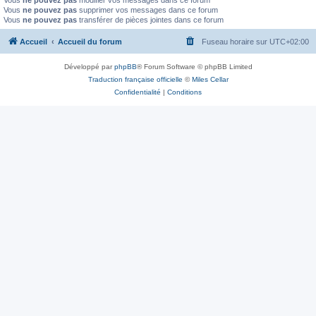
Vous
ne pouvez pas
modifier vos messages dans ce forum
Vous
ne pouvez pas
supprimer vos messages dans ce forum
Vous
ne pouvez pas
transférer de pièces jointes dans ce forum
Accueil
Accueil du forum
Fuseau horaire sur
UTC+02:00
Développé par
phpBB
® Forum Software © phpBB Limited
Traduction française officielle
©
Miles Cellar
Confidentialité
|
Conditions