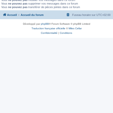
Vous
ne pouvez pas
modifier vos messages dans ce forum
Vous
ne pouvez pas
supprimer vos messages dans ce forum
Vous
ne pouvez pas
transférer de pièces jointes dans ce forum
Accueil
Accueil du forum
Fuseau horaire sur
UTC+02:00
Développé par
phpBB
® Forum Software © phpBB Limited
Traduction française officielle
©
Miles Cellar
Confidentialité
|
Conditions