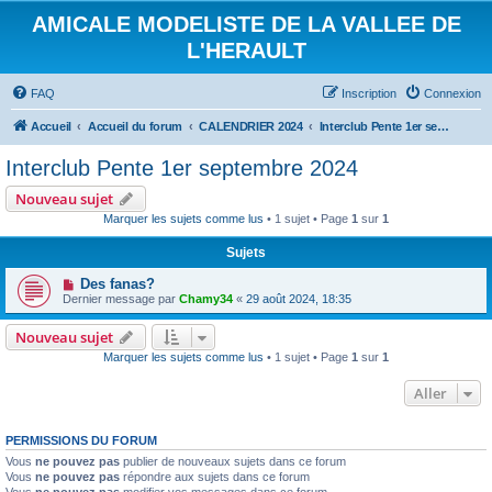
AMICALE MODELISTE DE LA VALLEE DE
L'HERAULT
FAQ
Inscription
Connexion
Accueil
Accueil du forum
CALENDRIER 2024
Interclub Pente 1er septembre 2024
Interclub Pente 1er septembre 2024
Nouveau sujet
Marquer les sujets comme lus
• 1 sujet • Page
1
sur
1
Sujets
Des fanas?
Dernier message par
Chamy34
«
29 août 2024, 18:35
Nouveau sujet
Marquer les sujets comme lus
• 1 sujet • Page
1
sur
1
Aller
PERMISSIONS DU FORUM
Vous
ne pouvez pas
publier de nouveaux sujets dans ce forum
Vous
ne pouvez pas
répondre aux sujets dans ce forum