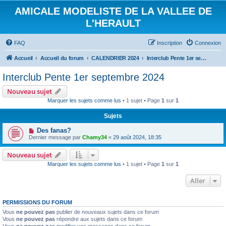
AMICALE MODELISTE DE LA VALLEE DE
L'HERAULT
FAQ
Inscription
Connexion
Accueil
Accueil du forum
CALENDRIER 2024
Interclub Pente 1er septembre 2024
Interclub Pente 1er septembre 2024
Nouveau sujet
Marquer les sujets comme lus
• 1 sujet • Page
1
sur
1
Sujets
Des fanas?
Dernier message par
Chamy34
«
29 août 2024, 18:35
Nouveau sujet
Marquer les sujets comme lus
• 1 sujet • Page
1
sur
1
Aller
PERMISSIONS DU FORUM
Vous
ne pouvez pas
publier de nouveaux sujets dans ce forum
Vous
ne pouvez pas
répondre aux sujets dans ce forum