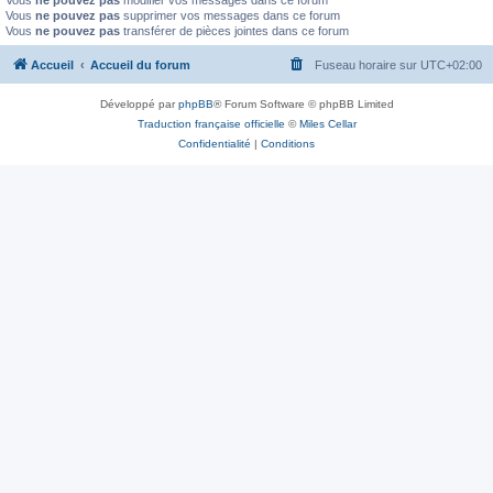
Vous
ne pouvez pas
modifier vos messages dans ce forum
Vous
ne pouvez pas
supprimer vos messages dans ce forum
Vous
ne pouvez pas
transférer de pièces jointes dans ce forum
Accueil
Accueil du forum
Fuseau horaire sur
UTC+02:00
Développé par
phpBB
® Forum Software © phpBB Limited
Traduction française officielle
©
Miles Cellar
Confidentialité
|
Conditions