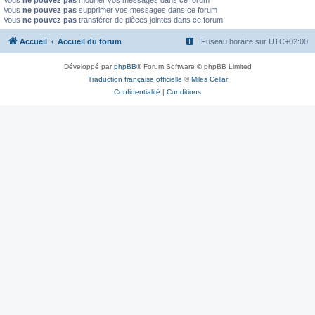
Vous
ne pouvez pas
modifier vos messages dans ce forum
Vous
ne pouvez pas
supprimer vos messages dans ce forum
Vous
ne pouvez pas
transférer de pièces jointes dans ce forum
Accueil
Accueil du forum
Fuseau horaire sur
UTC+02:00
Développé par
phpBB
® Forum Software © phpBB Limited
Traduction française officielle
©
Miles Cellar
Confidentialité
|
Conditions