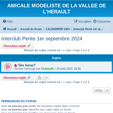
AMICALE MODELISTE DE LA VALLEE DE
L'HERAULT
FAQ
Inscription
Connexion
Accueil
Accueil du forum
CALENDRIER 2024
Interclub Pente 1er septembre 2024
Interclub Pente 1er septembre 2024
Nouveau sujet
Marquer les sujets comme lus
• 1 sujet • Page
1
sur
1
Sujets
Des fanas?
Dernier message par
Chamy34
«
29 août 2024, 18:35
Nouveau sujet
Marquer les sujets comme lus
• 1 sujet • Page
1
sur
1
Aller
PERMISSIONS DU FORUM
Vous
ne pouvez pas
publier de nouveaux sujets dans ce forum
Vous
ne pouvez pas
répondre aux sujets dans ce forum