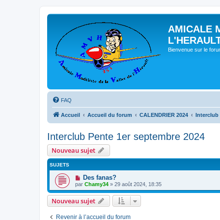
AMICALE 
L'HERAUL
Bienvenue sur le for
FAQ
Accueil
Accueil du forum
CALENDRIER 2024
Interclub
Interclub Pente 1er septembre 2024
Nouveau sujet
SUJETS
Des fanas?
par
Chamy34
» 29 août 2024, 18:35
Nouveau sujet
Revenir à l’accueil du forum