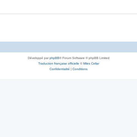
Développé par
phpBB
® Forum Software © phpBB Limited
Traduction française officielle
©
Miles Cellar
Confidentialité
|
Conditions