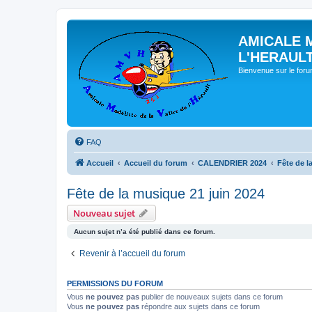
AMICALE 
L'HERAUL
Bienvenue sur le for
FAQ
Accueil
Accueil du forum
CALENDRIER 2024
Fête de l
Fête de la musique 21 juin 2024
Nouveau sujet
Aucun sujet n’a été publié dans ce forum.
Revenir à l’accueil du forum
PERMISSIONS DU FORUM
Vous
ne pouvez pas
publier de nouveaux sujets dans ce forum
Vous
ne pouvez pas
répondre aux sujets dans ce forum