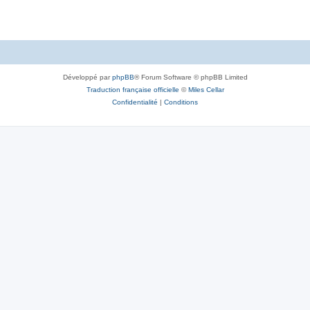
Développé par
phpBB
® Forum Software © phpBB Limited
Traduction française officielle
©
Miles Cellar
Confidentialité
|
Conditions