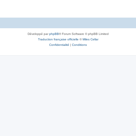
Développé par
phpBB
® Forum Software © phpBB Limited
Traduction française officielle
©
Miles Cellar
Confidentialité
|
Conditions