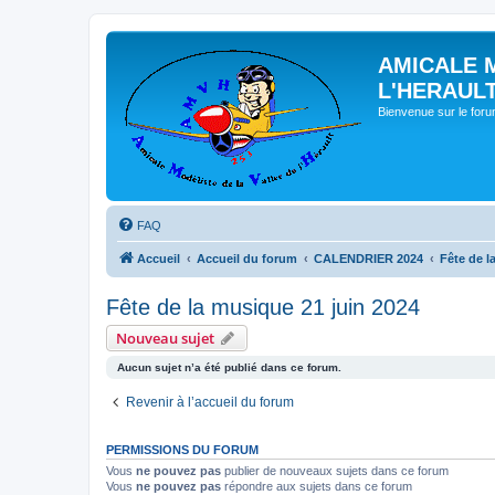
AMICALE 
L'HERAUL
Bienvenue sur le for
FAQ
Accueil
Accueil du forum
CALENDRIER 2024
Fête de l
Fête de la musique 21 juin 2024
Nouveau sujet
Aucun sujet n’a été publié dans ce forum.
Revenir à l’accueil du forum
PERMISSIONS DU FORUM
Vous
ne pouvez pas
publier de nouveaux sujets dans ce forum
Vous
ne pouvez pas
répondre aux sujets dans ce forum