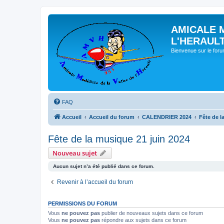
AMICALE 
L'HERAUL
Bienvenue sur le for
FAQ
Accueil
Accueil du forum
CALENDRIER 2024
Fête de l
Fête de la musique 21 juin 2024
Nouveau sujet
Aucun sujet n’a été publié dans ce forum.
Revenir à l’accueil du forum
PERMISSIONS DU FORUM
Vous
ne pouvez pas
publier de nouveaux sujets dans ce forum
Vous
ne pouvez pas
répondre aux sujets dans ce forum