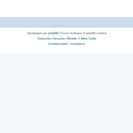
Développé par
phpBB
® Forum Software © phpBB Limited
Traduction française officielle
©
Miles Cellar
Confidentialité
|
Conditions