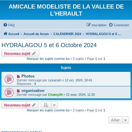
AMICALE MODELISTE DE LA VALLEE DE
L'HERAULT
FAQ
Inscription
Connexion
Accueil
Accueil du forum
CALENDRIER 2024
HYDRALAGOU 5 et 6 Octobre 2024
HYDRALAGOU 5 et 6 Octobre 2024
Nouveau sujet
Marquer les sujets comme lus
• 2 sujets • Page
1
sur
1
Sujets
Photos
Dernier message par
Lexazam
«
12 oct. 2024, 10:41
Réponses :
3
organisation
Dernier message par
Chamy34
«
22 sept. 2024, 11:30
Nouveau sujet
Marquer les sujets comme lus
• 2 sujets • Page
1
sur
1
Aller