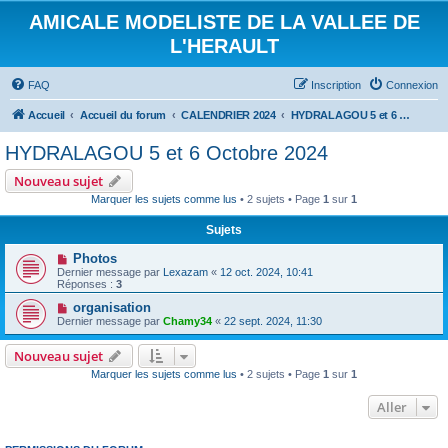
AMICALE MODELISTE DE LA VALLEE DE
L'HERAULT
FAQ
Inscription
Connexion
Accueil
Accueil du forum
CALENDRIER 2024
HYDRALAGOU 5 et 6 Octobre 2024
HYDRALAGOU 5 et 6 Octobre 2024
Nouveau sujet
Marquer les sujets comme lus
• 2 sujets • Page
1
sur
1
Sujets
Photos
Dernier message par
Lexazam
«
12 oct. 2024, 10:41
Réponses :
3
organisation
Dernier message par
Chamy34
«
22 sept. 2024, 11:30
Nouveau sujet
Marquer les sujets comme lus
• 2 sujets • Page
1
sur
1
Aller