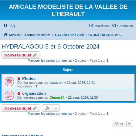
AMICALE MODELISTE DE LA VALLEE DE
L'HERAULT
FAQ
Inscription
Connexion
Accueil
Accueil du forum
CALENDRIER 2024
HYDRALAGOU 5 et 6 Octobre 2024
HYDRALAGOU 5 et 6 Octobre 2024
Nouveau sujet
Marquer les sujets comme lus
• 2 sujets • Page
1
sur
1
Sujets
Photos
Dernier message par
Lexazam
«
12 oct. 2024, 10:41
Réponses :
3
organisation
Dernier message par
Chamy34
«
22 sept. 2024, 11:30
Nouveau sujet
Marquer les sujets comme lus
• 2 sujets • Page
1
sur
1
Aller