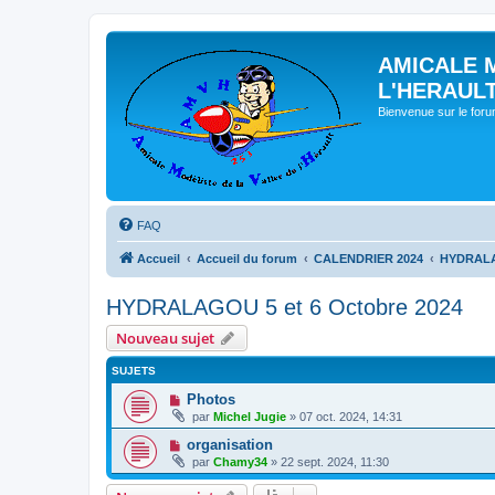
AMICALE 
L'HERAUL
Bienvenue sur le for
FAQ
Accueil
Accueil du forum
CALENDRIER 2024
HYDRALAG
HYDRALAGOU 5 et 6 Octobre 2024
Nouveau sujet
SUJETS
Photos
par
Michel Jugie
» 07 oct. 2024, 14:31
organisation
par
Chamy34
» 22 sept. 2024, 11:30