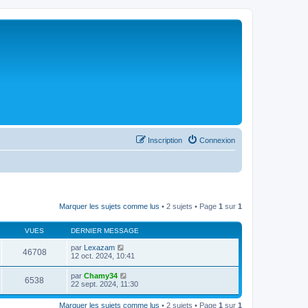
Inscription
Connexion
Marquer les sujets comme lus
• 2 sujets • Page
1
sur
1
VUES
DERNIER MESSAGE
par
Lexazam
46708
12 oct. 2024, 10:41
par
Chamy34
6538
22 sept. 2024, 11:30
Marquer les sujets comme lus
• 2 sujets • Page
1
sur
1