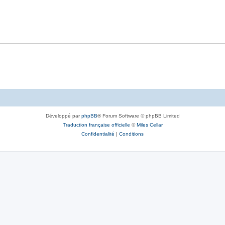
Développé par
phpBB
® Forum Software © phpBB Limited
Traduction française officielle
©
Miles Cellar
Confidentialité
|
Conditions