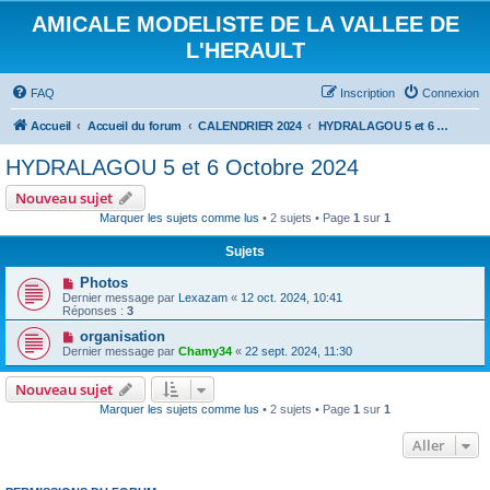
AMICALE MODELISTE DE LA VALLEE DE
L'HERAULT
FAQ
Inscription
Connexion
Accueil
Accueil du forum
CALENDRIER 2024
HYDRALAGOU 5 et 6 Octobre 2024
HYDRALAGOU 5 et 6 Octobre 2024
Nouveau sujet
Marquer les sujets comme lus
• 2 sujets • Page
1
sur
1
Sujets
Photos
Dernier message par
Lexazam
«
12 oct. 2024, 10:41
Réponses :
3
organisation
Dernier message par
Chamy34
«
22 sept. 2024, 11:30
Nouveau sujet
Marquer les sujets comme lus
• 2 sujets • Page
1
sur
1
Aller