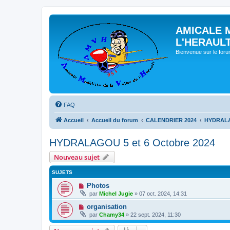
AMICALE 
L'HERAUL
Bienvenue sur le for
FAQ
Accueil
Accueil du forum
CALENDRIER 2024
HYDRALAG
HYDRALAGOU 5 et 6 Octobre 2024
Nouveau sujet
SUJETS
Photos
par
Michel Jugie
» 07 oct. 2024, 14:31
organisation
par
Chamy34
» 22 sept. 2024, 11:30