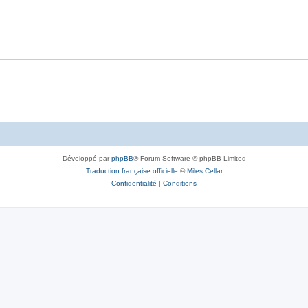
Développé par
phpBB
® Forum Software © phpBB Limited
Traduction française officielle
©
Miles Cellar
Confidentialité
|
Conditions