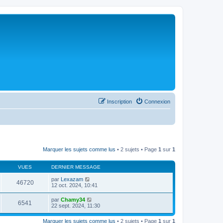
Inscription
Connexion
Marquer les sujets comme lus
• 2 sujets • Page
1
sur
1
VUES
DERNIER MESSAGE
par
Lexazam
46720
12 oct. 2024, 10:41
par
Chamy34
6541
22 sept. 2024, 11:30
Marquer les sujets comme lus
• 2 sujets • Page
1
sur
1