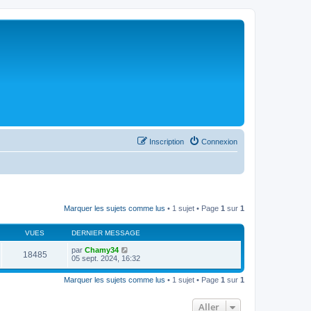
Inscription
Connexion
Marquer les sujets comme lus
• 1 sujet • Page
1
sur
1
VUES
DERNIER MESSAGE
par
Chamy34
18485
05 sept. 2024, 16:32
Marquer les sujets comme lus
• 1 sujet • Page
1
sur
1
Aller