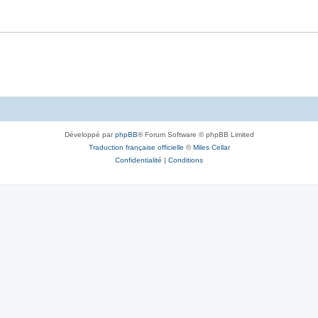
Développé par
phpBB
® Forum Software © phpBB Limited
Traduction française officielle
©
Miles Cellar
Confidentialité
|
Conditions