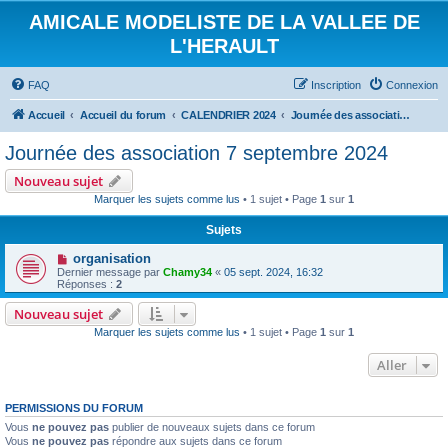
AMICALE MODELISTE DE LA VALLEE DE
L'HERAULT
FAQ
Inscription
Connexion
Accueil
Accueil du forum
CALENDRIER 2024
Journée des association 7 septembre 2024
Journée des association 7 septembre 2024
Nouveau sujet
Marquer les sujets comme lus
• 1 sujet • Page
1
sur
1
Sujets
organisation
Dernier message par
Chamy34
«
05 sept. 2024, 16:32
Réponses :
2
Nouveau sujet
Marquer les sujets comme lus
• 1 sujet • Page
1
sur
1
Aller
PERMISSIONS DU FORUM
Vous
ne pouvez pas
publier de nouveaux sujets dans ce forum
Vous
ne pouvez pas
répondre aux sujets dans ce forum