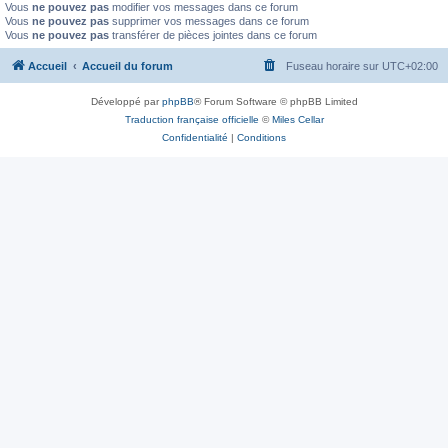
Vous
ne pouvez pas
modifier vos messages dans ce forum
Vous
ne pouvez pas
supprimer vos messages dans ce forum
Vous
ne pouvez pas
transférer de pièces jointes dans ce forum
Accueil
Accueil du forum
Fuseau horaire sur
UTC+02:00
Développé par
phpBB
® Forum Software © phpBB Limited
Traduction française officielle
©
Miles Cellar
Confidentialité
|
Conditions