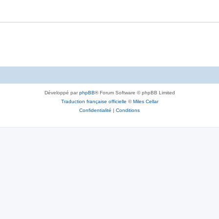
Développé par
phpBB
® Forum Software © phpBB Limited
Traduction française officielle
©
Miles Cellar
Confidentialité
|
Conditions