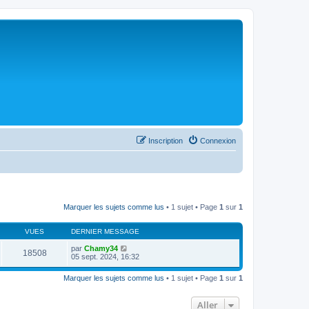
Inscription
Connexion
Marquer les sujets comme lus
• 1 sujet • Page
1
sur
1
VUES
DERNIER MESSAGE
par
Chamy34
18508
05 sept. 2024, 16:32
Marquer les sujets comme lus
• 1 sujet • Page
1
sur
1
Aller