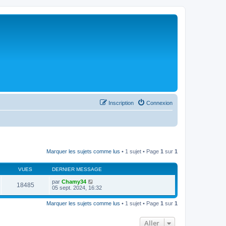
Inscription
Connexion
Marquer les sujets comme lus
• 1 sujet • Page
1
sur
1
VUES
DERNIER MESSAGE
par
Chamy34
18485
05 sept. 2024, 16:32
Marquer les sujets comme lus
• 1 sujet • Page
1
sur
1
Aller