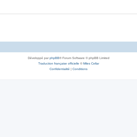
Développé par
phpBB
® Forum Software © phpBB Limited
Traduction française officielle
©
Miles Cellar
Confidentialité
|
Conditions