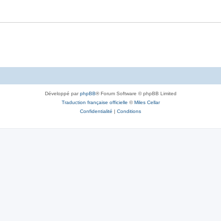
Développé par
phpBB
® Forum Software © phpBB Limited
Traduction française officielle
©
Miles Cellar
Confidentialité
|
Conditions