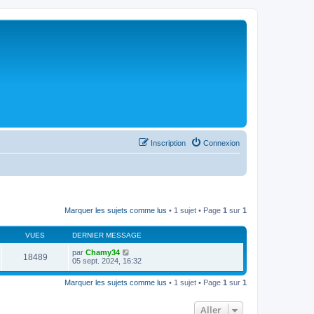
Inscription
Connexion
Marquer les sujets comme lus
• 1 sujet • Page
1
sur
1
VUES
DERNIER MESSAGE
par
Chamy34
18489
05 sept. 2024, 16:32
Marquer les sujets comme lus
• 1 sujet • Page
1
sur
1
Aller