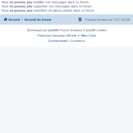
Vous
ne pouvez pas
modifier vos messages dans ce forum
Vous
ne pouvez pas
supprimer vos messages dans ce forum
Vous
ne pouvez pas
transférer de pièces jointes dans ce forum
Accueil
Accueil du forum
Fuseau horaire sur
UTC+02:00
Développé par
phpBB
® Forum Software © phpBB Limited
Traduction française officielle
©
Miles Cellar
Confidentialité
|
Conditions