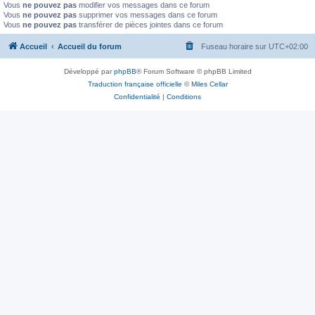
Vous
ne pouvez pas
modifier vos messages dans ce forum
Vous
ne pouvez pas
supprimer vos messages dans ce forum
Vous
ne pouvez pas
transférer de pièces jointes dans ce forum
Accueil
Accueil du forum
Fuseau horaire sur
UTC+02:00
Développé par
phpBB
® Forum Software © phpBB Limited
Traduction française officielle
©
Miles Cellar
Confidentialité
|
Conditions