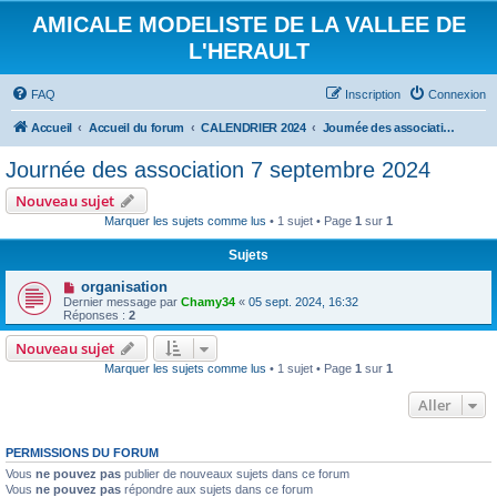
AMICALE MODELISTE DE LA VALLEE DE
L'HERAULT
FAQ
Inscription
Connexion
Accueil
Accueil du forum
CALENDRIER 2024
Journée des association 7 septembre 2024
Journée des association 7 septembre 2024
Nouveau sujet
Marquer les sujets comme lus
• 1 sujet • Page
1
sur
1
Sujets
organisation
Dernier message par
Chamy34
«
05 sept. 2024, 16:32
Réponses :
2
Nouveau sujet
Marquer les sujets comme lus
• 1 sujet • Page
1
sur
1
Aller
PERMISSIONS DU FORUM
Vous
ne pouvez pas
publier de nouveaux sujets dans ce forum
Vous
ne pouvez pas
répondre aux sujets dans ce forum