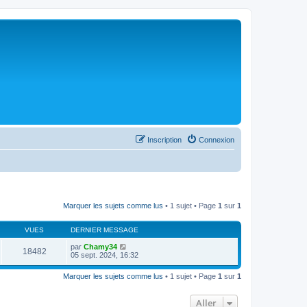
Inscription
Connexion
Marquer les sujets comme lus
• 1 sujet • Page
1
sur
1
VUES
DERNIER MESSAGE
par
Chamy34
18482
05 sept. 2024, 16:32
Marquer les sujets comme lus
• 1 sujet • Page
1
sur
1
Aller