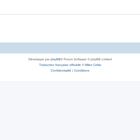
Développé par
phpBB
® Forum Software © phpBB Limited
Traduction française officielle
©
Miles Cellar
Confidentialité
|
Conditions