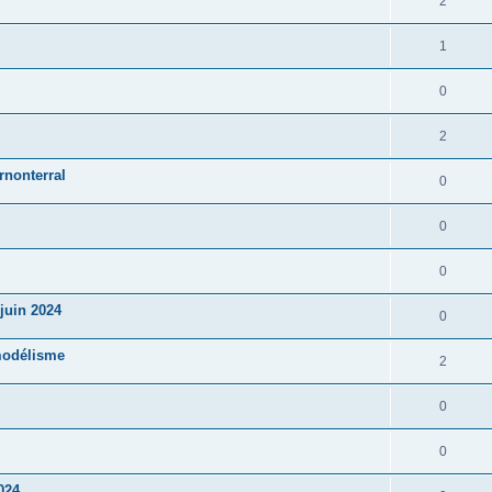
2
1
0
2
rnonterral
0
0
0
juin 2024
0
modélisme
2
0
0
024