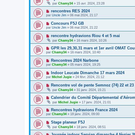
par
Chamy34
» 15 avr. 2024, 23:28
rencontres RES 2024
par
Uncle Jim
» 06 mai 2024, 21:17
Concours F5J GB
par
Uncle Jim
» 06 mai 2024, 21:22
rencontre hydravions Riou 4 et 5 mai
par
Chamy34
» 16 mars 2024, 10:26
GPR les 29,30,31 mars et 1er avril OMAT Cou
par
Chamy34
» 16 mars 2024, 10:40
Rencontres 2024 Narbone
par
Chamy34
» 05 mars 2024, 19:25
Indoor Leucate Dimanche 17 mars 2024
par
Michel Jugie
» 24 févr. 2024, 21:12
Rencontre vol de pente Semnoz (74) 22 et 23 
par
Chamy34
» 31 janv. 2024, 15:21
Calendrier du Comité Départemental d'Aéro
par
Michel Jugie
» 17 janv. 2024, 21:01
Rencontres hydravions France 2024
par
Chamy34
» 18 janv. 2024, 09:00
Stage planeur F5J
par
Chamy34
» 18 janv. 2024, 08:51
Journée indoor Servian dimanche 4 février 2