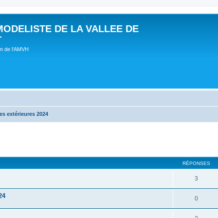
MODELISTE DE LA VALLEE DE
T
um de l'AMVH
s extérieures 2024
RÉPONSES
3
24
0