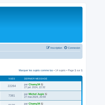
Inscription
Connexion
Marquer les sujets comme lus
• 14 sujets • Page
1
sur
1
VUES
DERNIER MESSAGE
par
Chamy34
22264
27 juil. 2024, 22:32
par
Michel Jugie
7381
27 mai 2024, 20:59
par
Chamy34