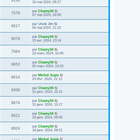
9130
16 mai 2024, 09:27
par
Chamy34
7578
07 mai 2024, 20:59
par
Uncle Jim
6617
06 mai 2024, 21:22
par
Chamy34
9079
15 avr. 2024, 23:24
par
Chamy34
7064
16 mars 2024, 10:40
par
Chamy34
6653
05 mars 2024, 19:25
par
Michel Jugie
6614
24 févr. 2024, 21:12
par
Chamy34
6936
31 janv. 2024, 15:21
par
Chamy34
8674
31 janv. 2024, 15:17
par
Chamy34
6621
18 janv. 2024, 09:00
par
Chamy34
6924
18 janv. 2024, 08:51
par
Michel Jugie