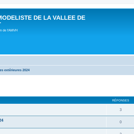
MODELISTE DE LA VALLEE DE
T
um de l'AMVH
s extérieures 2024
RÉPONSES
3
24
0