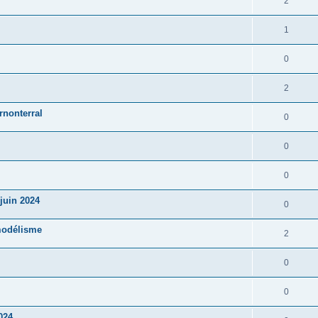
2
1
0
2
rnonterral
0
0
0
juin 2024
0
modélisme
2
0
0
024