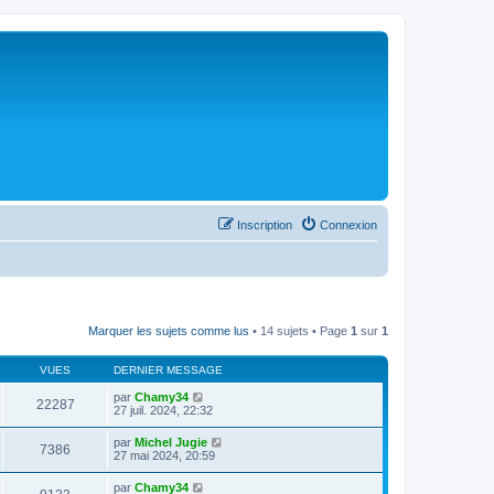
Inscription
Connexion
Marquer les sujets comme lus
• 14 sujets • Page
1
sur
1
VUES
DERNIER MESSAGE
par
Chamy34
22287
27 juil. 2024, 22:32
par
Michel Jugie
7386
27 mai 2024, 20:59
par
Chamy34