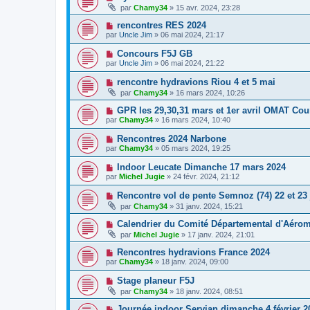
par
Chamy34
» 15 avr. 2024, 23:28
rencontres RES 2024
par
Uncle Jim
» 06 mai 2024, 21:17
Concours F5J GB
par
Uncle Jim
» 06 mai 2024, 21:22
rencontre hydravions Riou 4 et 5 mai
par
Chamy34
» 16 mars 2024, 10:26
GPR les 29,30,31 mars et 1er avril OMAT Cou
par
Chamy34
» 16 mars 2024, 10:40
Rencontres 2024 Narbone
par
Chamy34
» 05 mars 2024, 19:25
Indoor Leucate Dimanche 17 mars 2024
par
Michel Jugie
» 24 févr. 2024, 21:12
Rencontre vol de pente Semnoz (74) 22 et 23 
par
Chamy34
» 31 janv. 2024, 15:21
Calendrier du Comité Départemental d'Aéro
par
Michel Jugie
» 17 janv. 2024, 21:01
Rencontres hydravions France 2024
par
Chamy34
» 18 janv. 2024, 09:00
Stage planeur F5J
par
Chamy34
» 18 janv. 2024, 08:51
Journée indoor Servian dimanche 4 février 2