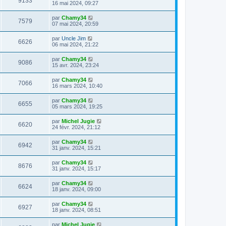
9133
16 mai 2024, 09:27
par
Chamy34
7579
07 mai 2024, 20:59
par
Uncle Jim
6626
06 mai 2024, 21:22
par
Chamy34
9086
15 avr. 2024, 23:24
par
Chamy34
7066
16 mars 2024, 10:40
par
Chamy34
6655
05 mars 2024, 19:25
par
Michel Jugie
6620
24 févr. 2024, 21:12
par
Chamy34
6942
31 janv. 2024, 15:21
par
Chamy34
8676
31 janv. 2024, 15:17
par
Chamy34
6624
18 janv. 2024, 09:00
par
Chamy34
6927
18 janv. 2024, 08:51
par
Michel Jugie