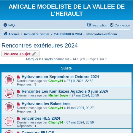
AMICALE MODELISTE DE LA VALLEE DE
L'HERAULT
FAQ
Inscription
Connexion
Accueil
Accueil du forum
CALENDRIER 2024
Rencontres extérieures 2024
Rencontres extérieures 2024
Nouveau sujet
Marquer les sujets comme lus
• 14 sujets • Page
1
sur
1
Sujets
Hydravions en Septembre et Octobre 2024
Dernier message par
Chamy34
«
27 juil. 2024, 22:32
Réponses :
3
Rencontre Les Kamikazes Agathois 9 juin 2024
Dernier message par
Michel Jugie
«
27 mai 2024, 20:59
Hydravions les Balastières
Dernier message par
Chamy34
«
16 mai 2024, 09:27
Réponses :
2
rencontres RES 2024
Dernier message par
Chamy34
«
07 mai 2024, 20:59
Réponses :
1
Concours F5J GB