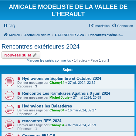
AMICALE MODELISTE DE LA VALLEE DE
L'HERAULT
FAQ
Inscription
Connexion
Accueil
Accueil du forum
CALENDRIER 2024
Rencontres extérieures 2024
Rencontres extérieures 2024
Nouveau sujet
Marquer les sujets comme lus
• 14 sujets • Page
1
sur
1
Sujets
Hydravions en Septembre et Octobre 2024
Dernier message par
Chamy34
«
27 juil. 2024, 22:32
Réponses :
3
Rencontre Les Kamikazes Agathois 9 juin 2024
Dernier message par
Michel Jugie
«
27 mai 2024, 20:59
Hydravions les Balastières
Dernier message par
Chamy34
«
16 mai 2024, 09:27
Réponses :
2
rencontres RES 2024
Dernier message par
Chamy34
«
07 mai 2024, 20:59
Réponses :
1
Concours F5J GB