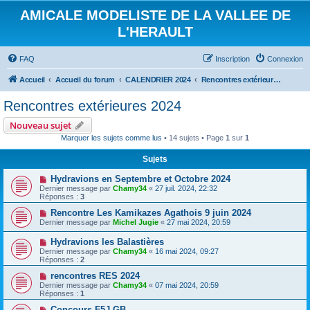
AMICALE MODELISTE DE LA VALLEE DE
L'HERAULT
FAQ
Inscription
Connexion
Accueil
Accueil du forum
CALENDRIER 2024
Rencontres extérieures 2024
Rencontres extérieures 2024
Nouveau sujet
Marquer les sujets comme lus
• 14 sujets • Page
1
sur
1
Sujets
Hydravions en Septembre et Octobre 2024
Dernier message par
Chamy34
«
27 juil. 2024, 22:32
Réponses :
3
Rencontre Les Kamikazes Agathois 9 juin 2024
Dernier message par
Michel Jugie
«
27 mai 2024, 20:59
Hydravions les Balastières
Dernier message par
Chamy34
«
16 mai 2024, 09:27
Réponses :
2
rencontres RES 2024
Dernier message par
Chamy34
«
07 mai 2024, 20:59
Réponses :
1
Concours F5J GB