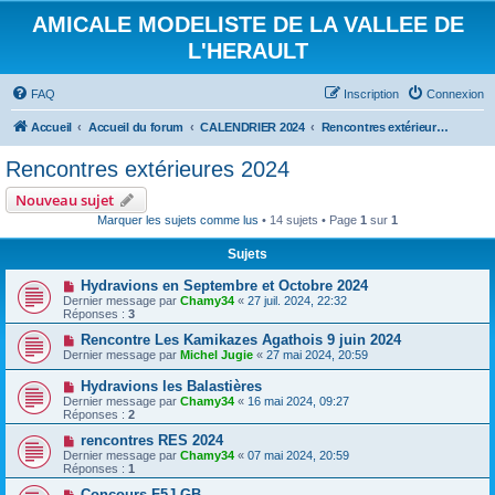
AMICALE MODELISTE DE LA VALLEE DE
L'HERAULT
FAQ
Inscription
Connexion
Accueil
Accueil du forum
CALENDRIER 2024
Rencontres extérieures 2024
Rencontres extérieures 2024
Nouveau sujet
Marquer les sujets comme lus
• 14 sujets • Page
1
sur
1
Sujets
Hydravions en Septembre et Octobre 2024
Dernier message par
Chamy34
«
27 juil. 2024, 22:32
Réponses :
3
Rencontre Les Kamikazes Agathois 9 juin 2024
Dernier message par
Michel Jugie
«
27 mai 2024, 20:59
Hydravions les Balastières
Dernier message par
Chamy34
«
16 mai 2024, 09:27
Réponses :
2
rencontres RES 2024
Dernier message par
Chamy34
«
07 mai 2024, 20:59
Réponses :
1
Concours F5J GB