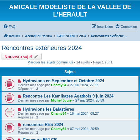
AMICALE MODELISTE DE LA VALLEE DE
L'HERAULT
FAQ
Inscription
Connexion
Accueil
Accueil du forum
CALENDRIER 2024
Rencontres extérieures 2024
Rencontres extérieures 2024
Nouveau sujet
Marquer les sujets comme lus
• 14 sujets • Page
1
sur
1
Sujets
Hydravions en Septembre et Octobre 2024
Dernier message par
Chamy34
«
27 juil. 2024, 22:32
Réponses :
3
Rencontre Les Kamikazes Agathois 9 juin 2024
Dernier message par
Michel Jugie
«
27 mai 2024, 20:59
Hydravions les Balastières
Dernier message par
Chamy34
«
16 mai 2024, 09:27
Réponses :
2
rencontres RES 2024
Dernier message par
Chamy34
«
07 mai 2024, 20:59
Réponses :
1
Concours F5J GB