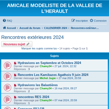
AMICALE MODELISTE DE LA VALLEE DE
L'HERAULT
FAQ
Inscription
Connexion
Accueil
Accueil du forum
CALENDRIER 2024
Rencontres extérieures 2024
Rencontres extérieures 2024
Nouveau sujet
Marquer les sujets comme lus
• 14 sujets • Page
1
sur
1
Sujets
Hydravions en Septembre et Octobre 2024
Dernier message par
Chamy34
«
27 juil. 2024, 22:32
Réponses :
3
Rencontre Les Kamikazes Agathois 9 juin 2024
Dernier message par
Michel Jugie
«
27 mai 2024, 20:59
Hydravions les Balastières
Dernier message par
Chamy34
«
16 mai 2024, 09:27
Réponses :
2
rencontres RES 2024
Dernier message par
Chamy34
«
07 mai 2024, 20:59
Réponses :
1
Concours F5J GB