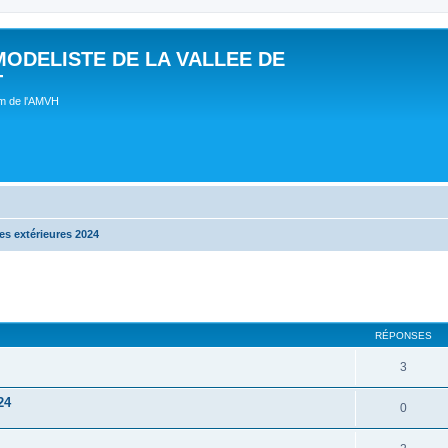
MODELISTE DE LA VALLEE DE
T
um de l'AMVH
s extérieures 2024
RÉPONSES
3
24
0