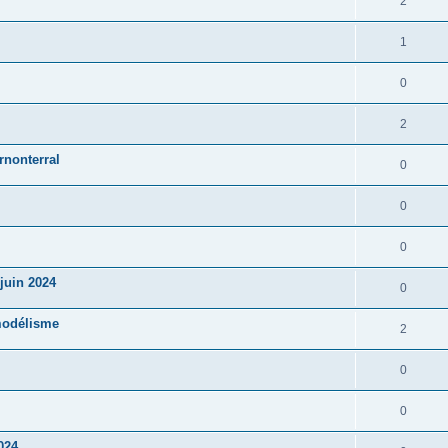
2
1
0
2
rnonterral
0
0
0
juin 2024
0
modélisme
2
0
0
024