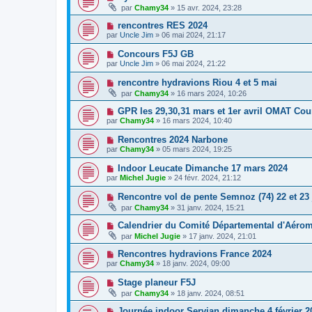
par
Chamy34
» 15 avr. 2024, 23:28
rencontres RES 2024
par
Uncle Jim
» 06 mai 2024, 21:17
Concours F5J GB
par
Uncle Jim
» 06 mai 2024, 21:22
rencontre hydravions Riou 4 et 5 mai
par
Chamy34
» 16 mars 2024, 10:26
GPR les 29,30,31 mars et 1er avril OMAT Cou
par
Chamy34
» 16 mars 2024, 10:40
Rencontres 2024 Narbone
par
Chamy34
» 05 mars 2024, 19:25
Indoor Leucate Dimanche 17 mars 2024
par
Michel Jugie
» 24 févr. 2024, 21:12
Rencontre vol de pente Semnoz (74) 22 et 23 
par
Chamy34
» 31 janv. 2024, 15:21
Calendrier du Comité Départemental d'Aéro
par
Michel Jugie
» 17 janv. 2024, 21:01
Rencontres hydravions France 2024
par
Chamy34
» 18 janv. 2024, 09:00
Stage planeur F5J
par
Chamy34
» 18 janv. 2024, 08:51
Journée indoor Servian dimanche 4 février 2