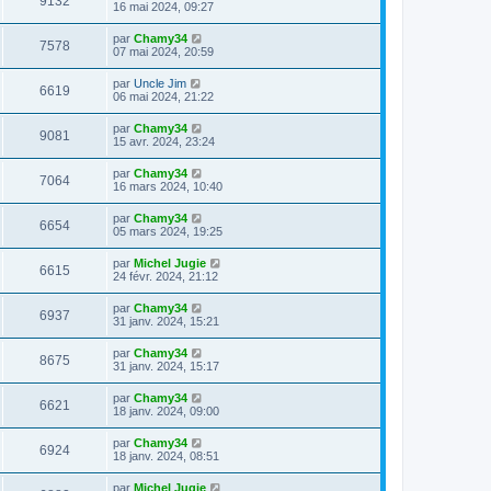
9132
16 mai 2024, 09:27
par
Chamy34
7578
07 mai 2024, 20:59
par
Uncle Jim
6619
06 mai 2024, 21:22
par
Chamy34
9081
15 avr. 2024, 23:24
par
Chamy34
7064
16 mars 2024, 10:40
par
Chamy34
6654
05 mars 2024, 19:25
par
Michel Jugie
6615
24 févr. 2024, 21:12
par
Chamy34
6937
31 janv. 2024, 15:21
par
Chamy34
8675
31 janv. 2024, 15:17
par
Chamy34
6621
18 janv. 2024, 09:00
par
Chamy34
6924
18 janv. 2024, 08:51
par
Michel Jugie