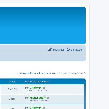
Inscription
Connexion
Marquer les sujets comme lus
• 14 sujets • Page
1
sur
1
VUES
DERNIER MESSAGE
par
Chamy34
22270
27 juil. 2024, 22:32
par
Michel Jugie
7382
27 mai 2024, 20:59
par
Chamy34