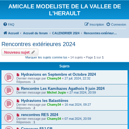
AMICALE MODELISTE DE LA VALLEE DE
L'HERAULT
FAQ
Inscription
Connexion
Accueil
Accueil du forum
CALENDRIER 2024
Rencontres extérieures 2024
Rencontres extérieures 2024
Nouveau sujet
Marquer les sujets comme lus
• 14 sujets • Page
1
sur
1
Sujets
Hydravions en Septembre et Octobre 2024
Dernier message par
Chamy34
«
27 juil. 2024, 22:32
Réponses :
3
Rencontre Les Kamikazes Agathois 9 juin 2024
Dernier message par
Michel Jugie
«
27 mai 2024, 20:59
Hydravions les Balastières
Dernier message par
Chamy34
«
16 mai 2024, 09:27
Réponses :
2
rencontres RES 2024
Dernier message par
Chamy34
«
07 mai 2024, 20:59
Réponses :
1
Concours F5J GB