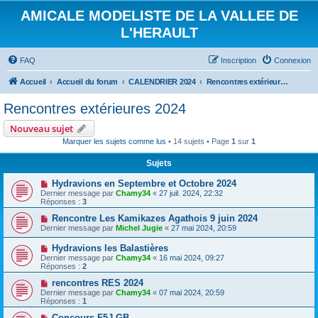
AMICALE MODELISTE DE LA VALLEE DE
L'HERAULT
FAQ
Inscription
Connexion
Accueil
Accueil du forum
CALENDRIER 2024
Rencontres extérieures 2024
Rencontres extérieures 2024
Nouveau sujet
Marquer les sujets comme lus
• 14 sujets • Page
1
sur
1
Sujets
Hydravions en Septembre et Octobre 2024
Dernier message par
Chamy34
«
27 juil. 2024, 22:32
Réponses :
3
Rencontre Les Kamikazes Agathois 9 juin 2024
Dernier message par
Michel Jugie
«
27 mai 2024, 20:59
Hydravions les Balastières
Dernier message par
Chamy34
«
16 mai 2024, 09:27
Réponses :
2
rencontres RES 2024
Dernier message par
Chamy34
«
07 mai 2024, 20:59
Réponses :
1
Concours F5J GB