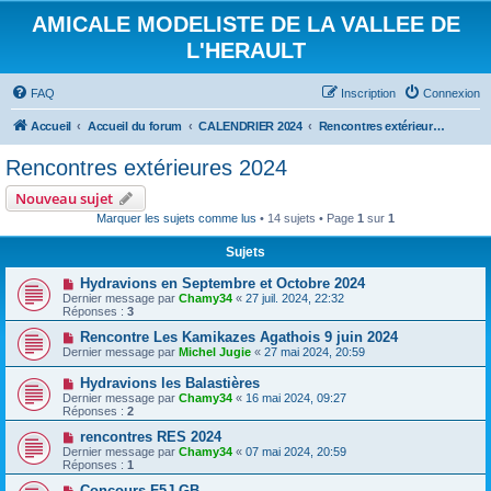
AMICALE MODELISTE DE LA VALLEE DE
L'HERAULT
FAQ
Inscription
Connexion
Accueil
Accueil du forum
CALENDRIER 2024
Rencontres extérieures 2024
Rencontres extérieures 2024
Nouveau sujet
Marquer les sujets comme lus
• 14 sujets • Page
1
sur
1
Sujets
Hydravions en Septembre et Octobre 2024
Dernier message par
Chamy34
«
27 juil. 2024, 22:32
Réponses :
3
Rencontre Les Kamikazes Agathois 9 juin 2024
Dernier message par
Michel Jugie
«
27 mai 2024, 20:59
Hydravions les Balastières
Dernier message par
Chamy34
«
16 mai 2024, 09:27
Réponses :
2
rencontres RES 2024
Dernier message par
Chamy34
«
07 mai 2024, 20:59
Réponses :
1
Concours F5J GB