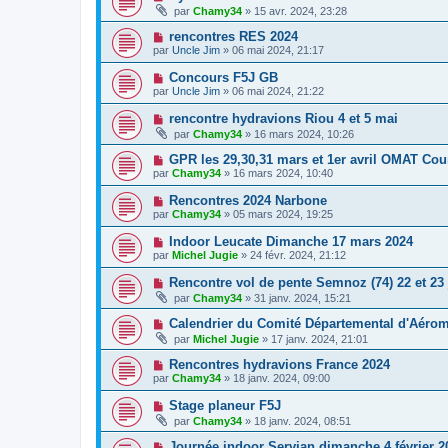
par
Chamy34
» 15 avr. 2024, 23:28
rencontres RES 2024
par
Uncle Jim
» 06 mai 2024, 21:17
Concours F5J GB
par
Uncle Jim
» 06 mai 2024, 21:22
rencontre hydravions Riou 4 et 5 mai
par
Chamy34
» 16 mars 2024, 10:26
GPR les 29,30,31 mars et 1er avril OMAT Cou
par
Chamy34
» 16 mars 2024, 10:40
Rencontres 2024 Narbone
par
Chamy34
» 05 mars 2024, 19:25
Indoor Leucate Dimanche 17 mars 2024
par
Michel Jugie
» 24 févr. 2024, 21:12
Rencontre vol de pente Semnoz (74) 22 et 23 
par
Chamy34
» 31 janv. 2024, 15:21
Calendrier du Comité Départemental d'Aéro
par
Michel Jugie
» 17 janv. 2024, 21:01
Rencontres hydravions France 2024
par
Chamy34
» 18 janv. 2024, 09:00
Stage planeur F5J
par
Chamy34
» 18 janv. 2024, 08:51
Journée indoor Servian dimanche 4 février 2