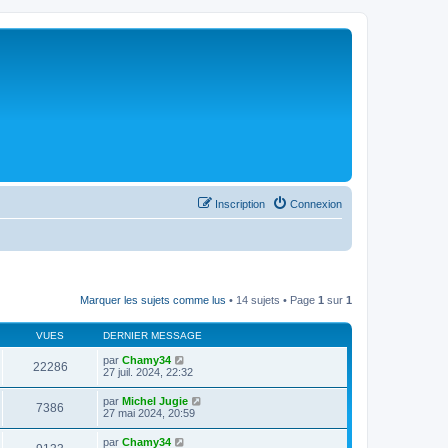
Inscription
Connexion
Marquer les sujets comme lus
• 14 sujets • Page
1
sur
1
VUES
DERNIER MESSAGE
par
Chamy34
22286
27 juil. 2024, 22:32
par
Michel Jugie
7386
27 mai 2024, 20:59
par
Chamy34