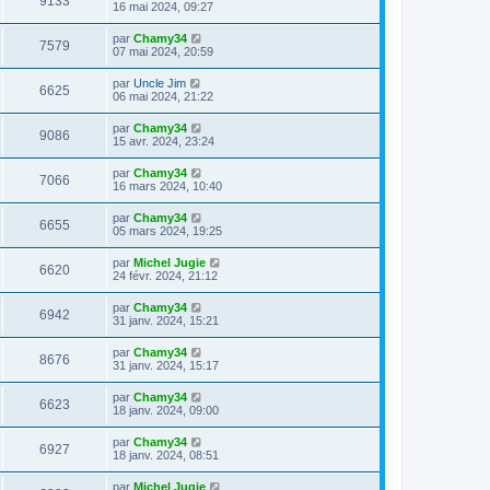
9133
16 mai 2024, 09:27
par
Chamy34
7579
07 mai 2024, 20:59
par
Uncle Jim
6625
06 mai 2024, 21:22
par
Chamy34
9086
15 avr. 2024, 23:24
par
Chamy34
7066
16 mars 2024, 10:40
par
Chamy34
6655
05 mars 2024, 19:25
par
Michel Jugie
6620
24 févr. 2024, 21:12
par
Chamy34
6942
31 janv. 2024, 15:21
par
Chamy34
8676
31 janv. 2024, 15:17
par
Chamy34
6623
18 janv. 2024, 09:00
par
Chamy34
6927
18 janv. 2024, 08:51
par
Michel Jugie