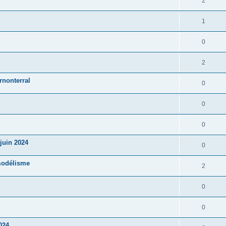
2
1
0
2
rnonterral
0
0
0
juin 2024
0
modélisme
2
0
0
024