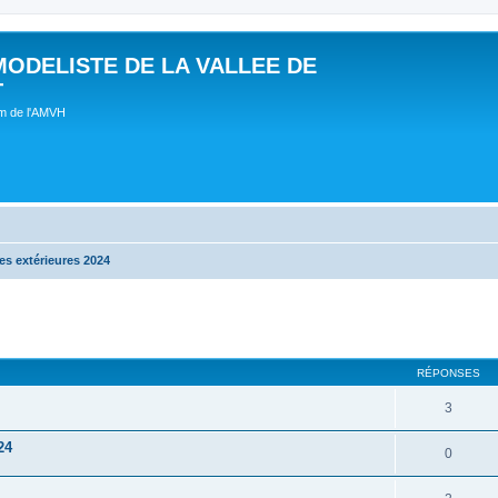
MODELISTE DE LA VALLEE DE
T
um de l'AMVH
s extérieures 2024
RÉPONSES
3
24
0