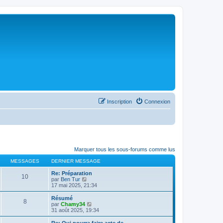
Inscription
Connexion
Marquer tous les sous-forums comme lus
MESSAGES
DERNIER MESSAGE
Re: Préparation
10
C
par
Ben Tur
o
17 mai 2025, 21:34
n
s
Résumé
8
u
C
par
Chamy34
l
o
31 août 2025, 19:34
t
n
e
s