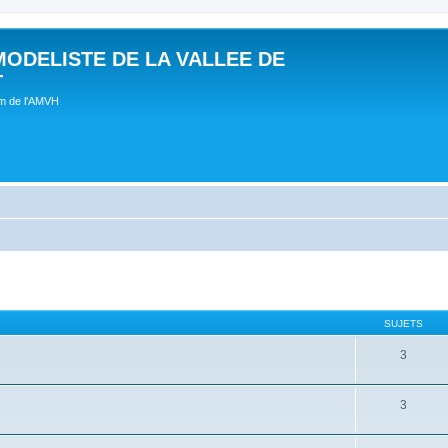
MODELISTE DE LA VALLEE DE
T
um de l'AMVH
SUJETS
3
3