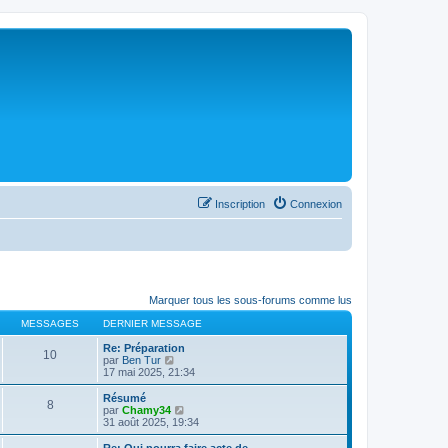
Inscription
Connexion
Marquer tous les sous-forums comme lus
MESSAGES
DERNIER MESSAGE
Re: Préparation
10
C
par
Ben Tur
o
17 mai 2025, 21:34
n
s
Résumé
8
u
C
par
Chamy34
l
o
31 août 2025, 19:34
t
n
e
s