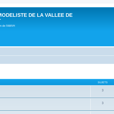
MODELISTE DE LA VALLEE DE
T
um de l'AMVH
SUJETS
3
3